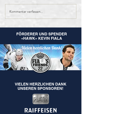
Kommentar verfassen...
Finales Kader der 1.
Nachruf Leo
Mannschaft für die
Hugentobler
kommende Saison
FÖRDERER UND SPENDER
«HAWK» KEVIN FIALA
Vielen herzlichen Dank!
VIELEN HERZLICHEN DANK
UNSEREN SPONSOREN!