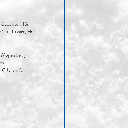
e Coaches… für 
SCRJ Lakers, HC 
m-Mogelsberg-
ks 
HC Uzwil für 