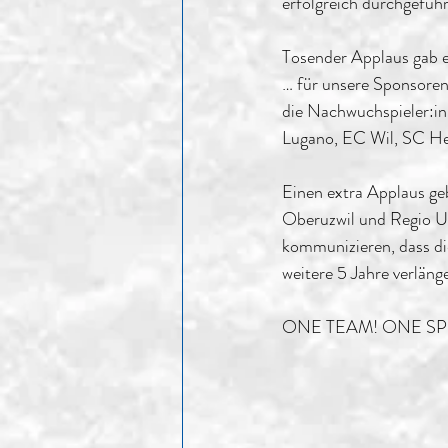
erfolgreich durchgefüh
Tosender Applaus gab 
… für unsere Sponsoren
die Nachwuchspieler:
Lugano, EC Wil, SC H
Einen extra Applaus g
Oberuzwil und Regio U
kommunizieren, dass di
weitere 5 Jahre verläng
ONE TEAM! ONE SPI