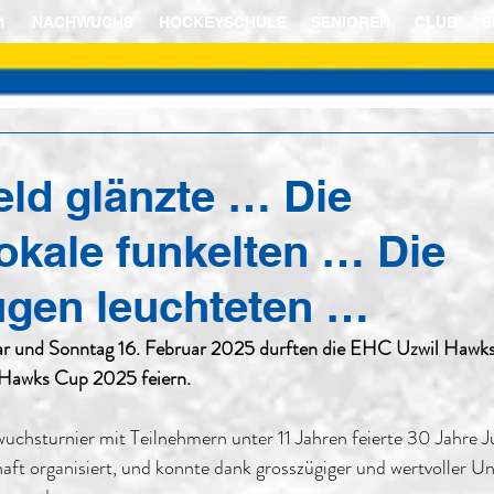
1
NACHWUCHS
HOCKEYSCHULE
SENIOREN
CLUB
S
eld glänzte … Die
pokale funkelten … Die
ugen leuchteten …
r und Sonntag 16. Februar 2025 durften die EHC Uzwil Hawks 
 Hawks Cup 2025 feiern.
wuchsturnier mit Teilnehmern unter 11 Jahren feierte 30 Jahre J
ft organisiert, und konnte dank grosszügiger und wertvoller Un