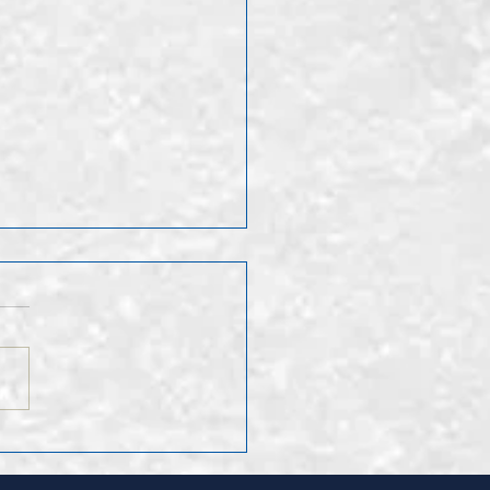
ruf Leo Hugentobler