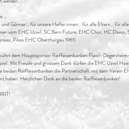
rt werden.
es …
 und Gönner… für unsere Helfer:innen… für alle Eltern… für all
innen vom EHC Uzwil, SC Bern Future, EHC Chur, HC Davos, 
erisau, Pikes EHC Oberthurgau 1965
ebührt dem Hauptsponsor Raiffeisenbanken Flawil-Degershei
zwil. Mit Freude und grossem Dank dürfen die EHC Uzwil Haw
e beiden Raiffeisenbanken die Partnerschaft mit dem Verein E
ert haben. Herzlichen Dank an die beiden Raiffeisenbanken!
RIT!