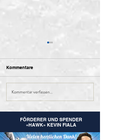
Kommentare
Kommentar verfassen...
Finales Kader der 1.
Nachruf Leo
Mannschaft für die
Hugentobler
kommende Saison
FÖRDERER UND SPENDER
«HAWK» KEVIN FIALA
Vielen herzlichen Dank!