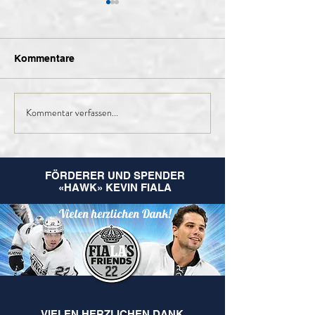
Kommentare
Kommentar verfassen...
Finales Kader der 1.
Nachruf Leo
Mannschaft für die
Hugentobler
kommende Saison
FÖRDERER UND SPENDER
«HAWK» KEVIN FIALA
Vielen herzlichen Dank!
VIELEN HERZLICHEN DANK