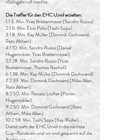
«Stängeli» voll machte. 
Die Treffer für den EHC Uzwil erzielten:
1:1 3. Min. Yves Breitenmoser (Sandro Russo)
2:1 6. Min. Elvis Pidic (Tashi Sopa)
3:1 8. Min. Kay Müller (Dominik Gschwend, 
Reto Altherr)
4:1 10. Min. Sandro Russo (Daniel 
Hugentobler, Yves Breitenmoser)
5:1 28. Min. Sandro Russo (Yves 
Breitenmoser, Thomas Bischof)
6:1 38. Min. Kay Müller (Dominik Gschwend) 
7:2 39. Min. Dominik Gschwend (Mike Allen, 
Reto Altherr)
8:2 50. Min. Renato Locher (Pirmin 
Hugentobler)
9:2 50. Min. Dominik Gschwend (Reto 
Altherr, Mike Allen)
10:2 58. Min. Tashi Sopa (Kay Müller)
Damit zieht der EHC Uzwil in die nächste 
Cup-Runde ein und wir sind gespannt auf die 
Auslosung.