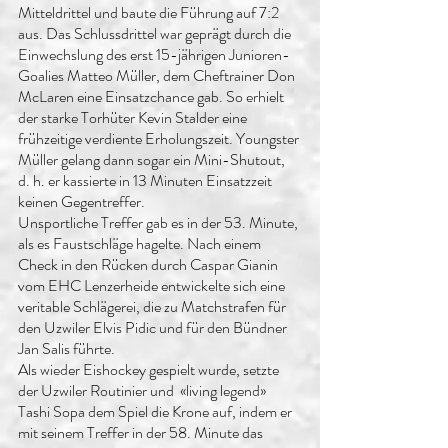
Mitteldrittel und baute die Führung auf 7:2 
aus. Das Schlussdrittel war geprägt durch die 
Einwechslung des erst 15-jährigen Junioren-
Goalies Matteo Müller, dem Cheftrainer Don 
McLaren eine Einsatzchance gab. So erhielt 
der starke Torhüter Kevin Stalder eine 
frühzeitige verdiente Erholungszeit. Youngster 
Müller gelang dann sogar ein Mini-Shutout, 
d. h. er kassierte in 13 Minuten Einsatzzeit 
keinen Gegentreffer.
Unsportliche Treffer gab es in der 53. Minute, 
als es Faustschläge hagelte. Nach einem 
Check in den Rücken durch Caspar Gianin 
vom EHC Lenzerheide entwickelte sich eine 
veritable Schlägerei, die zu Matchstrafen für 
den Uzwiler Elvis Pidic und für den Bündner 
Jan Salis führte.
Als wieder Eishockey gespielt wurde, setzte 
der Uzwiler Routinier und  «living legend» 
Tashi Sopa dem Spiel die Krone auf, indem er 
mit seinem Treffer in der 58. Minute das 