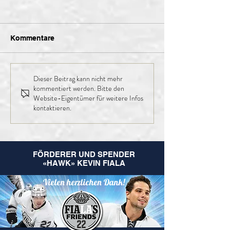
Kommentare
Dieser Beitrag kann nicht mehr
Finales Kader der 1.
Nachruf Leo
kommentiert werden. Bitte den
Mannschaft für die
Hugentobler
Website-Eigentümer für weitere Infos
kommende Saison
kontaktieren.
FÖRDERER UND SPENDER
«HAWK» KEVIN FIALA
Vielen herzlichen Dank!