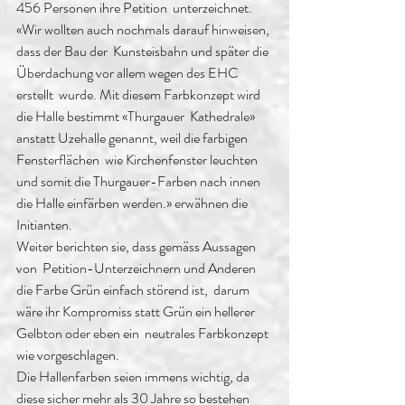
456 Personen ihre Petition  unterzeichnet. 
«Wir wollten auch nochmals darauf hinweisen, 
dass der Bau der  Kunsteisbahn und später die 
Überdachung vor allem wegen des EHC 
erstellt  wurde. Mit diesem Farbkonzept wird 
die Halle bestimmt «Thurgauer  Kathedrale» 
anstatt Uzehalle genannt, weil die farbigen 
Fensterflächen  wie Kirchenfenster leuchten 
und somit die Thurgauer-Farben nach innen  
die Halle einfärben werden.» erwähnen die 
Initianten.
Weiter berichten sie, dass gemäss Aussagen 
von  Petition-Unterzeichnern und Anderen 
die Farbe Grün einfach störend ist,  darum 
wäre ihr Kompromiss statt Grün ein hellerer 
Gelbton oder eben ein  neutrales Farbkonzept 
wie vorgeschlagen. 
Die Hallenfarben seien immens wichtig, da 
diese sicher mehr als 30 Jahre so bestehen 