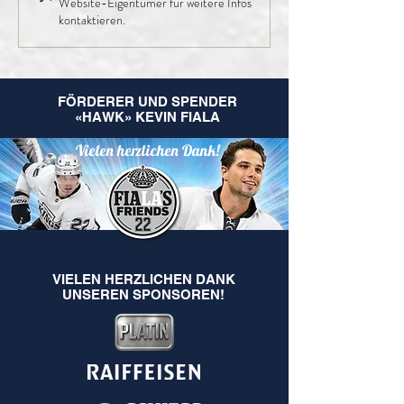
Website-Eigentümer für weitere Infos
kommende Saison
kontaktieren.
FÖRDERER UND SPENDER
«HAWK» KEVIN FIALA
Vielen herzlichen Dank!
VIELEN HERZLICHEN DANK
UNSEREN SPONSOREN!