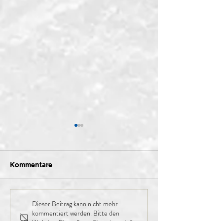
Kommentare
Dieser Beitrag kann nicht mehr
Finales Kader der 1.
Nachruf Leo
kommentiert werden. Bitte den
Mannschaft für die
Hugentobler