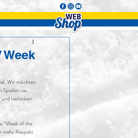
PONSORING
EVENTS
/ Week
el. Wir möchten 
 Spielen vor 
g und bedanken 
e “Week of the 
ür mehr Respekt 