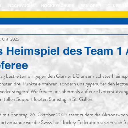
1
NACHWUCHS
HOCKEYSCHULE
SENIOREN
CLUB
S
4. Okt. 2025
 Heimspiel des Team 1 
eferee
bestreiten wir gegen den Glarner EC unser nächstes Heimspi
chsten drei Punkte einfahren, sondern uns gegenüber den letzten
 wieder steigern! Wir freuen uns abermals auf eure Unterstützun
en tollen Support letzten Samstag in St. Gallen.
nd mit Sonntag, 26. Oktober 2025 steht zudem die Aktionswoch
portverbände wie die Swiss Ice Hockey Federation setzen sich f