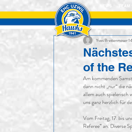
NEWS
TEAM 
Yves Breitenmoser
1
Nächstes
of the R
Am kommenden Samstag 
dann nicht „nur“ die nä
allem auch spielerisch
uns ganz herzlich für d
Vom Freitag, 17. bis u
Referee” an. Diverse S