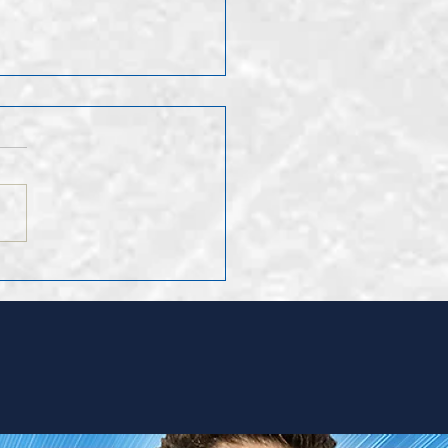
ruf Leo Hugentobler