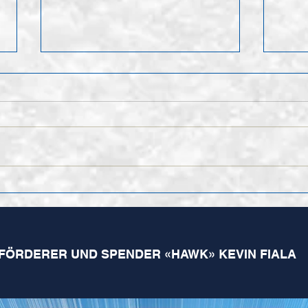
Nach
Finales Kader der 1.
Mannschaft für die
kommende Saison
FÖRDERER UND SPENDER «HAWK» KEVIN FIALA