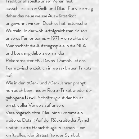
Traditionell spielte unser Verein fast 
ausschliesslich in Gelb und Blau. Für viele mag 
daher das neue weisse Auswärtstrikot 
ungewohnt wirken. Doch es hat historische 
Wurzeln: In der wohl erfolgreichsten Saison 
unseres Fanionteams – 1971 – erreichte die 
Mannschaft die Aufstiegsspiele in die NLA 
und bezwang dabei zweimal den 
Rekordmeister HC Davos. Damals lief das 
Team zwischenzeitlich in weiss-blauen Trikots 
auf.
Wie in den 50er- und 70er-Jahren prangt 
nun auch beim neuen Retro-Trikot wieder der 
gebogene 
Uzwil
-Schriftzug auf der Brust – 
ein stilvoller Verweis auf unsere 
Vereinsgeschichte. Neu hinzu kommt ein 
weiteres Detail: Auf der Rückseite der Ärmel 
sind stilisierte Habichtflügel zu sehen – ein 
kraftvolles, identitätsstiftendes Symbol.