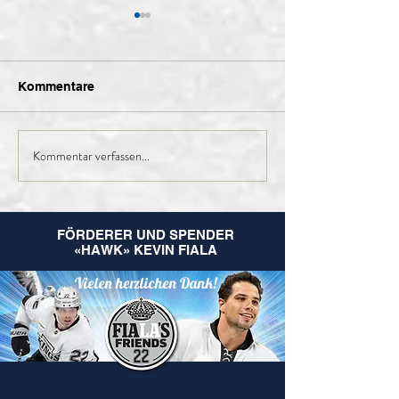
Kommentare
Kommentar verfassen...
Finales Kader der 1.
Nachruf Leo
Mannschaft für die
Hugentobler
kommende Saison
FÖRDERER UND SPENDER
«HAWK» KEVIN FIALA
Vielen herzlichen Dank!