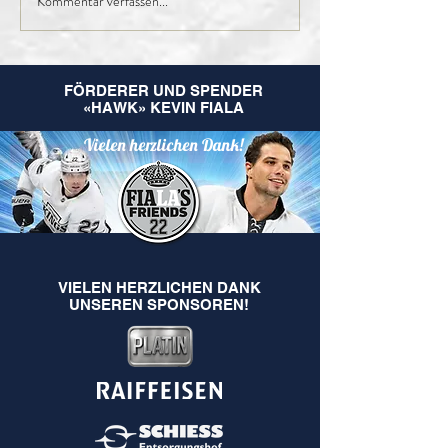
Kommentar verfassen...
Finales Kader der 1.
Nachruf Leo
Mannschaft für die
Hugentobler
kommende Saison
FÖRDERER UND SPENDER
«HAWK» KEVIN FIALA
Vielen herzlichen Dank!
VIELEN HERZLICHEN DANK
UNSEREN SPONSOREN!