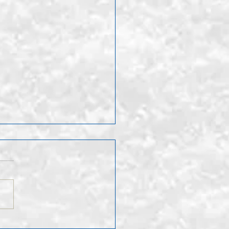
ruf Leo Hugentobler