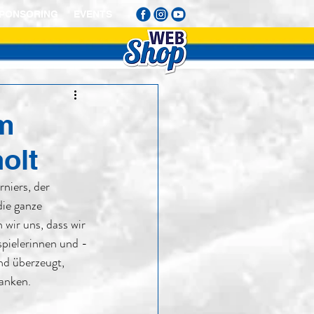
PONSORING
EVENTS
m
olt
niers, der
wir uns, dass wir 
pielerinnen und -
nd überzeugt, 
anken.