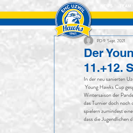
NEWS
TEAM 
PD
9. Sept. 2021
Der You
11.+12. 
In der neu sanierten Uz
 Young Hawks Cup gespielt. Nachdem der Anlass im vergangenen Februar wie nahezu die ganze 
Wintersaison der Pande
das Turnier doch noch
spielern zumindest eine
dass die Jugendlichen 