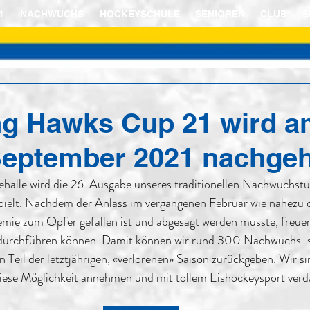
1
NACHWUCHS
HOCKEYSCHULE
SENIOREN
CLUB
S
ng Hawks Cup 21 wird a
September 2021 nachgeh
ehalle wird die 26. Ausgabe unseres traditionellen Nachwuchstur
mie zum Opfer gefallen ist und abgesagt werden musste, freuen 
 durchführen können. Damit können wir rund 300 Nachwuchs-s
n Teil der letztjährigen, «verlorenen» Saison zurückgeben. Wir si
diese Möglichkeit annehmen und mit tollem Eishockeysport verd