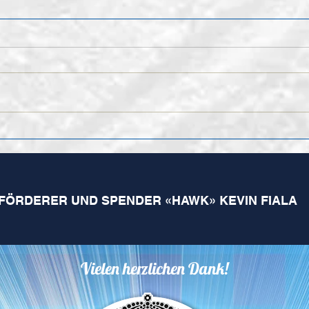
Nach
Finales Kader der 1.
Mannschaft für die
kommende Saison
FÖRDERER UND SPENDER «HAWK» KEVIN FIALA
Vielen herzlichen Dank!