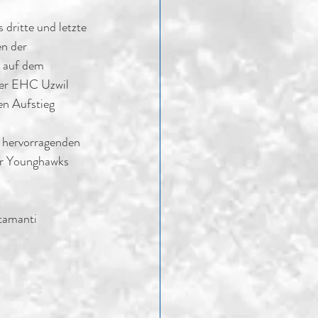
ritte und letzte 
n der 
 auf dem 
 Der EHC Uzwil 
en Aufstieg 
r hervorragenden 
er Younghawks 
ttamanti