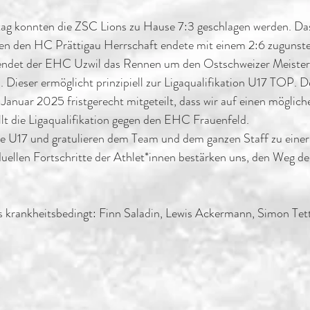
 konnten die ZSC Lions zu Hause 7:3 geschlagen werden. Das d
en den HC Prättigau Herrschaft endete mit einem 2:6 zugunste
ndet der EHC Uzwil das Rennen um den Ostschweizer Meister
. Dieser ermöglicht prinzipiell zur Ligaqualifikation U17 TOP.
anuar 2025 fristgerecht mitgeteilt, dass wir auf einen möglich
llt die Ligaqualifikation gegen den EHC Frauenfeld.
ere U17 und gratulieren dem Team und dem ganzen Staff zu eine
iduellen Fortschritte der Athlet*innen bestärken uns, den Weg d
s krankheitsbedingt: Finn Saladin, Lewis Ackermann, Simon Te