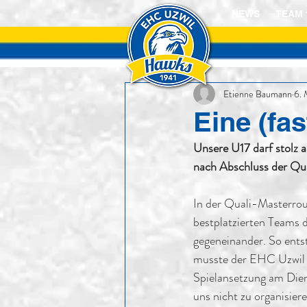
NEWS
TEAM 
Etienne Baumann
6. 
Eine (fa
Unsere U17 darf stolz a
nach Abschluss der Qu
In der Quali-Masterroun
bestplatzierten Teams d
gegeneinander. So entst
musste der EHC Uzwil f
Spielansetzung am Dien
uns nicht zu organisier