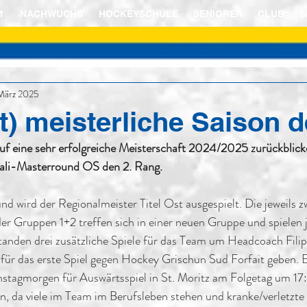
1
NACHWUCHS
HOCKEYSCHULE
SENIOREN
CLUB
S
März 2025
st) meisterliche Saison 
uf eine sehr erfolgreiche Meisterschaft 2024/2025 zurückblicke
ali-Masterround OS den 2. Rang.
d wird der Regionalmeister Titel Ost ausgespielt. Die jeweils z
er Gruppen 1+2 treffen sich in einer neuen Gruppe und spielen j
anden drei zusätzliche Spiele für das Team um Headcoach Filip 
ür das erste Spiel gegen Hockey Grischun Sud Forfait geben. E
stagmorgen für Auswärtsspiel in St. Moritz am Folgetag um 17
en, da viele im Team im Berufsleben stehen und kranke/verletzte 