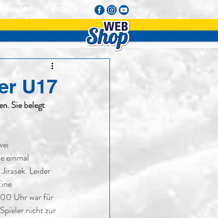
PONSORING
EVENTS
der U17
n. Sie belegt 
wei 
e einmal 
Jirasek. Leider 
ine 
:00 Uhr war für 
Spieler nicht zur 