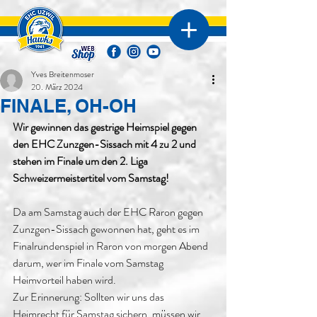
Yves Breitenmoser
20. März 2024
FINALE, OH-OH
Wir gewinnen das gestrige Heimspiel gegen 
den EHC Zunzgen-Sissach mit 4 zu 2 und 
stehen im Finale um den 2. Liga 
Schweizermeistertitel vom Samstag!
Da am Samstag auch der EHC Raron gegen 
Zunzgen-Sissach gewonnen hat, geht es im 
Finalrundenspiel in Raron von morgen Abend 
darum, wer im Finale vom Samstag 
Heimvorteil haben wird.
Zur Erinnerung: Sollten wir uns das 
Heimrecht für Samstag sichern, müssen wir 