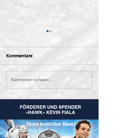
Kommentare
Kommentar verfassen...
Finales Kader der 1.
Nachruf Leo
Mannschaft für die
Hugentobler
kommende Saison
FÖRDERER UND SPENDER
«HAWK» KEVIN FIALA
Vielen herzlichen Dank!