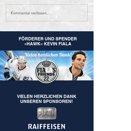
Kommentar verfassen...
Finales Kader der 1.
Nachruf Leo
Mannschaft für die
Hugentobler
kommende Saison
FÖRDERER UND SPENDER
«HAWK» KEVIN FIALA
Vielen herzlichen Dank!
VIELEN HERZLICHEN DANK
UNSEREN SPONSOREN!