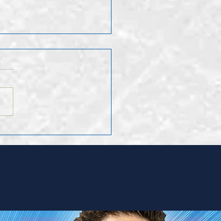
ruf Leo Hugentobler