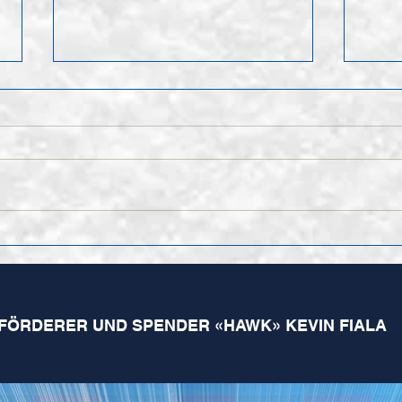
Nach
Finales Kader der 1.
Mannschaft für die
kommende Saison
FÖRDERER UND SPENDER «HAWK» KEVIN FIALA