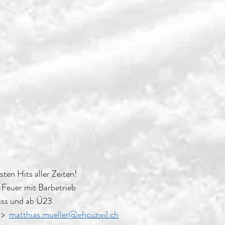
ten Hits aller Zeiten!
Feuer mit Barbetrieb
ass und ab Ü23
>  
matthias.mueller@ehcuzwil.ch