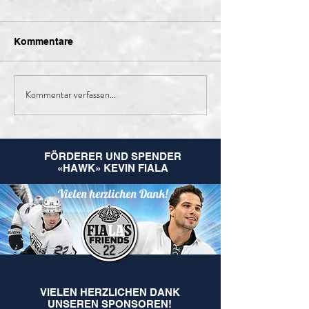
Kommentare
Kommentar verfassen...
Finales Kader der 1.
Nachruf Leo
Mannschaft für die
Hugentobler
kommende Saison
FÖRDERER UND SPENDER
«HAWK» KEVIN FIALA
Vielen herzlichen Dank!
VIELEN HERZLICHEN DANK
UNSEREN SPONSOREN!