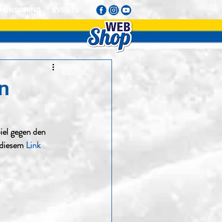
PONSORING
EVENTS
on
el gegen den 
 diesem 
Link