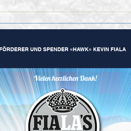
Nach
Finales Kader der 1.
Mannschaft für die
kommende Saison
FÖRDERER UND SPENDER «HAWK» KEVIN FIALA
Vielen herzlichen Dank!