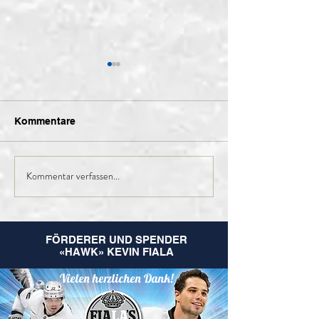
Kommentare
Kommentar verfassen...
Finales Kader der 1.
Nachruf Leo
Mannschaft für die
Hugentobler
kommende Saison
FÖRDERER UND SPENDER
«HAWK» KEVIN FIALA
Vielen herzlichen Dank!