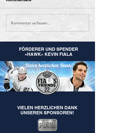
Kommentar verfassen...
Finales Kader der 1.
Nachruf Leo
Mannschaft für die
Hugentobler
kommende Saison
FÖRDERER UND SPENDER
«HAWK» KEVIN FIALA
Vielen herzlichen Dank!
VIELEN HERZLICHEN DANK
UNSEREN SPONSOREN!