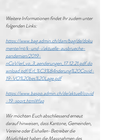
Weitere Informationen findet Ihr zudem unter 
folgenden Links:
https://www.bag.admin.ch/dam/bag/de/doku
mente/mt/k-und-i/aktuelle-ausbrueche-
pandemien/2019-
nCoV/erl_vo_3_aenderungen_17.12.21.pdf.do
wnload.pdf/Erl_%C3%84nderung%20Covid-
19-VO%20bes%20Lage.pdf
https://www.baspo.admin.ch/de/aktuell/covid
-19-sport.html#faq
Wir möchten Euch abschliessend erneut 
darauf hinweisen, dass Kantone, Gemeinden, 
Vereine oder Eishallen-Betreiber die 
Möglichkeit haben die Massnahmen des 