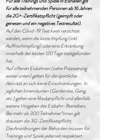
Für alle Trainings und Spiele in Eishallen gilt 
für alle teilnehmenden Personen ab 16 Jahren 
die 2G+-Zertifikatspflicht (geimpft oder 
genesen und ein negatives Testresultat).
Auf den Covid-19 Test kann verzichtet 
werden, wenn die letzte Impfung (inkl. 
Auffrischimpfung) oder eine Erkrankung 
innerhalb der letzten 120 Tage stattgefunden 
hat. 
Auf offenen Eisbahnen (siehe Präzisierung 
weiter unten) gelten für die sportliche 
Aktivität an sich keine Einschränkungen. In 
jeglichen Innenräumen (Garderobe, Gang, 
etc.) gelten eine Maskenpflicht und allenfalls 
weitere Vorgaben des Eisbahn-Betreibers. 
Bei mehr als 300 Teilnehmer*innen gilt 
draussen die 3G-Zertifikatspflicht.
Die Anordnungen der Behörden müssen für 
Trainings und Spiele jederzeit respektiert 