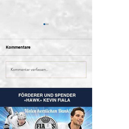
Kommentare
Kommentar verfassen...
Finales Kader der 1.
Nachruf Leo
Mannschaft für die
Hugentobler
kommende Saison
FÖRDERER UND SPENDER
«HAWK» KEVIN FIALA
Vielen herzlichen Dank!